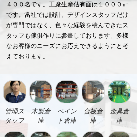
４００名です。工廠生産佔有面は１０００㎡
です。當社では設計、デザインスタッフだけ
が専門ではなく、色々な経験を積んできたス
タッフも傢俱作りに參畫しております。多様
なお客様のニーズにお応えできるようにと考
えております。
管理ス
木製倉
ペイン
合板倉
金具倉
タッフ
庫
ト倉庫
庫
庫