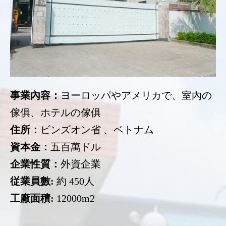
事業內容：
ヨーロッパやアメリカで、室內の
傢俱、ホテルの傢俱
住所：
ビンズオン省 、ベトナム
資本金：
五百萬ドル
企業性質：
外資企業
従業員數:
約 450人
工廠面積:
12000m2