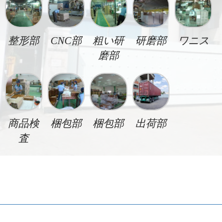
整形部
CNC部
粗い研
研磨部
ワニス
磨部
商品検
梱包部
梱包部
出荷部
査