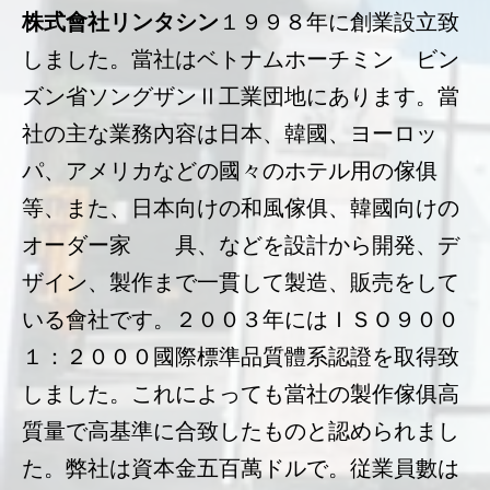
株式會社リンタシン
１９９８年に創業設立致
しました。當社はベトナムホーチミン ビン
ズン省ソングザンⅡ工業団地にあります。當
社の主な業務內容は日本、韓國、ヨーロッ
パ、アメリカなどの國々のホテル用の傢俱
等、また、日本向けの和風傢俱、韓國向けの
オーダー家 具、などを設計から開発、デ
ザイン、製作まで一貫して製造、販売をして
いる會社です。２００３年にはＩＳＯ９００
１：２０００國際標準品質體系認證を取得致
しました。これによっても當社の製作傢俱高
質量で高基準に合致したものと認められまし
た。弊社は資本金五百萬ドルで。従業員數は