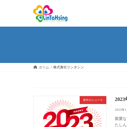
コ
ナ
ン
ビ
テ
ゲ
ン
ー
ツ
シ
へ
ョ
ス
ン
キ
に
ッ
移
プ
動
ホーム
株式會社リンタシン
20
新年のニュース
2023年
親愛な
たしん