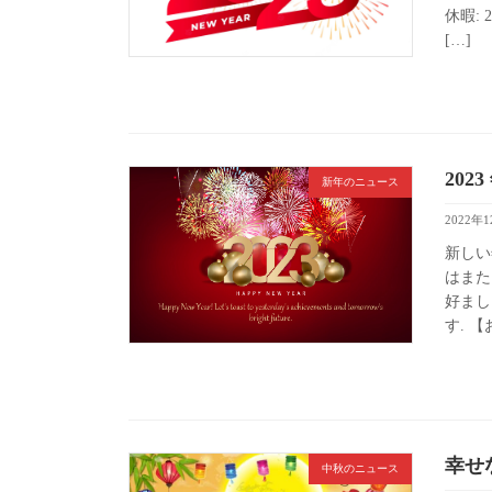
休暇: 
[…]
20
新年のニュース
2022年
新しい
はまた
好まし
す. 【
幸せな
中秋のニュース